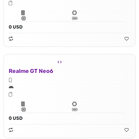
0 USD
Realme GT Neo6
0 USD