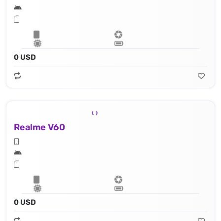
0 USD
Realme V60
0 USD